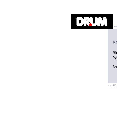
Si
W
G
© D