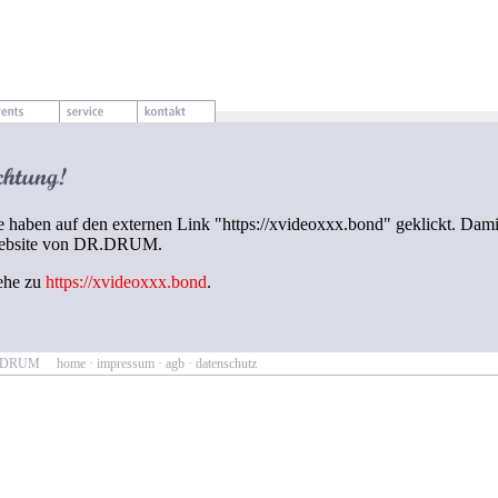
e haben auf den externen Link "https://xvideoxxx.bond" geklickt. Damit
ebsite von DR.DRUM.
ehe zu
https://xvideoxxx.bond
.
R.DRUM
home
·
impressum
·
agb
·
datenschutz