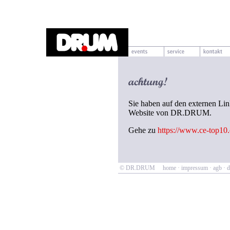
Sie haben auf den externen Lin
Website von DR.DRUM.
Gehe zu
https://www.ce-top10
© DR.DRUM
home
·
impressum
·
agb
·
d