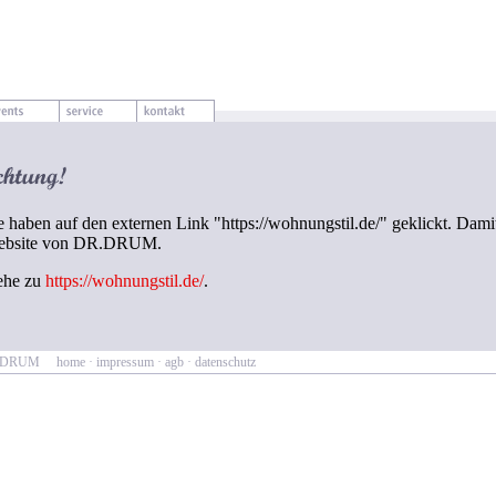
e haben auf den externen Link "https://wohnungstil.de/" geklickt. Damit
ebsite von DR.DRUM.
ehe zu
https://wohnungstil.de/
.
R.DRUM
home
·
impressum
·
agb
·
datenschutz