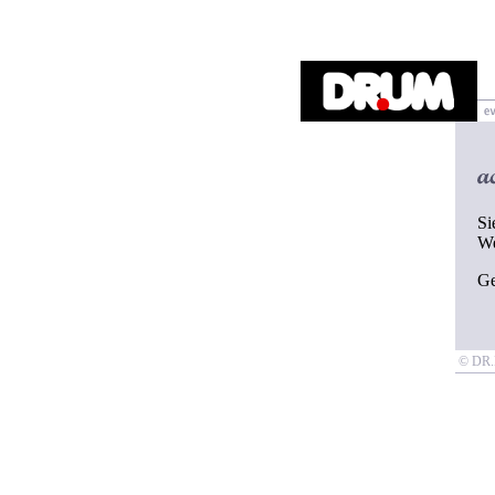
Si
W
G
© D