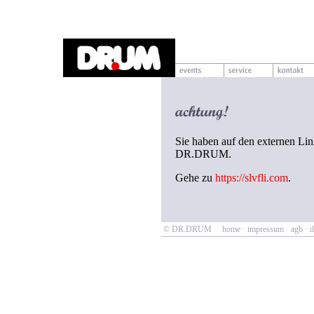
Sie haben auf den externen Link
DR.DRUM.
Gehe zu
https://slvfli.com
.
© DR.DRUM
home
·
impressum
·
agb
·
d