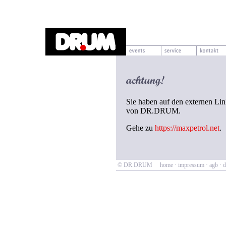
Sie haben auf den externen Link
von DR.DRUM.
Gehe zu
https://maxpetrol.net
.
© DR.DRUM
home
·
impressum
·
agb
·
d