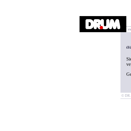
Si
ve
G
© D