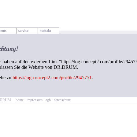
e haben auf den externen Link "https://log.concept2.com/profile/29457
rlassen Sie die Website von DR.DRUM.
ehe zu
https://log.concept2.com/profile/2945751
.
R.DRUM
home
·
impressum
·
agb
·
datenschutz