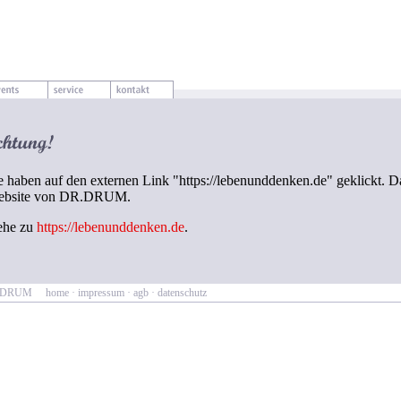
e haben auf den externen Link "https://lebenunddenken.de" geklickt. Da
ebsite von DR.DRUM.
ehe zu
https://lebenunddenken.de
.
R.DRUM
home
·
impressum
·
agb
·
datenschutz