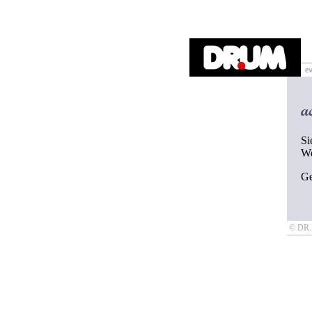
Si
W
G
© D