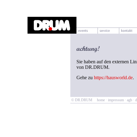
Sie haben auf den externen Lin
von DR.DRUM.
Gehe zu
https://hausworld.de
.
© DR.DRUM
home
·
impressum
·
agb
·
d