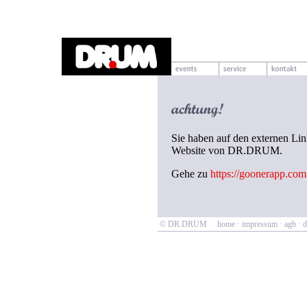
Sie haben auf den externen Lin
Website von DR.DRUM.
Gehe zu
https://goonerapp.com
© DR.DRUM
home
·
impressum
·
agb
·
d