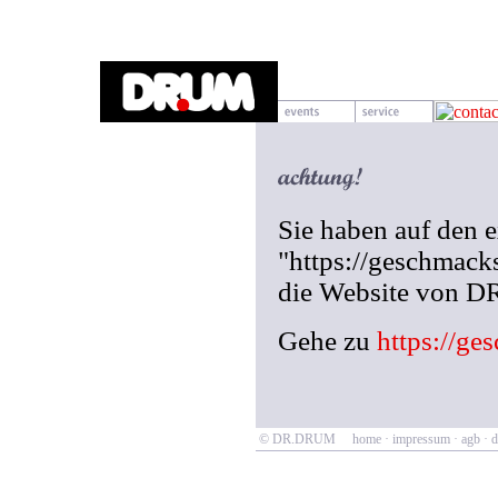
Sie haben auf den 
"https://geschmacks
die Website von 
Gehe zu
https://ge
© DR.DRUM
home
·
impressum
·
agb
·
d