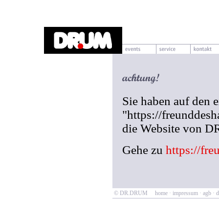
Sie haben auf den 
"https://freunddesh
die Website von 
Gehe zu
https://fr
© DR.DRUM
home
·
impressum
·
agb
·
d