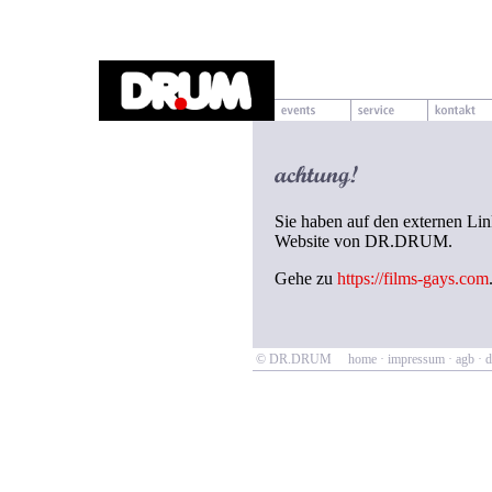
Sie haben auf den externen Link
Website von DR.DRUM.
Gehe zu
https://films-gays.com
© DR.DRUM
home
·
impressum
·
agb
·
d