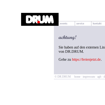
Sie haben auf den externen Link
von DR.DRUM.
Gehe zu
https://ferienjetzt.de
.
© DR.DRUM
home
·
impressum
·
agb
·
d