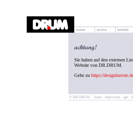
Sie haben auf den externen Link
Website von DR.DRUM.
Gehe zu
https://designfuersie.d
© DR.DRUM
home
·
impressum
·
agb
·
d