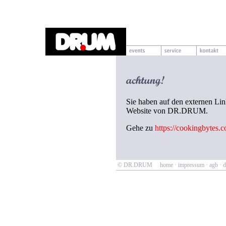
Sie haben auf den externen Lin
Website von DR.DRUM.
Gehe zu
https://cookingbytes.
© DR.DRUM
home
·
impressum
·
agb
·
d