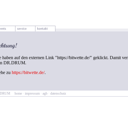
e haben auf den externen Link "https://bitwette.de/" geklickt. Damit ve
on DR.DRUM.
ehe zu
https://bitwette.de/
.
R.DRUM
home
·
impressum
·
agb
·
datenschutz