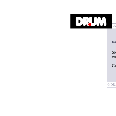
Si
v
G
© D