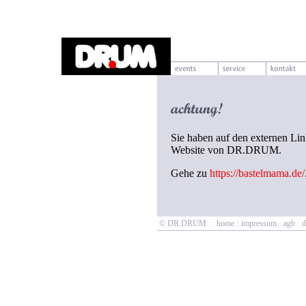
Sie haben auf den externen Link
Website von DR.DRUM.
Gehe zu
https://bastelmama.de/
© DR.DRUM
home
·
impressum
·
agb
·
d