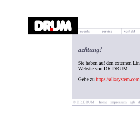
Sie haben auf den externen Link
Website von DR.DRUM.
Gehe zu
https://allosystem.com
© DR.DRUM
home
·
impressum
·
agb
·
d