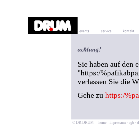
Sie haben auf den 
"https:/%pafikabp
verlassen Sie die
Gehe zu
https:/%p
© DR.DRUM
home
·
impressum
·
agb
·
d