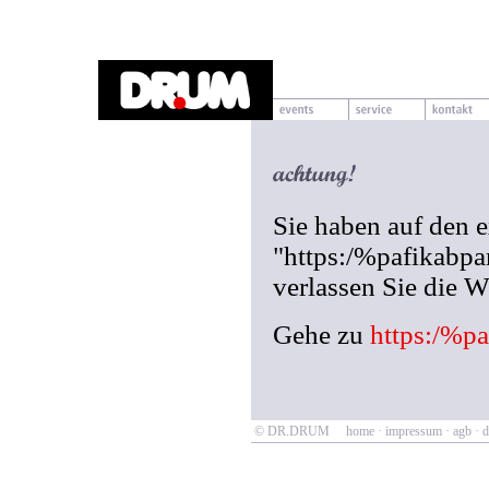
Sie haben auf den 
"https:/%pafikabp
verlassen Sie die
Gehe zu
https:/%p
© DR.DRUM
home
·
impressum
·
agb
·
d