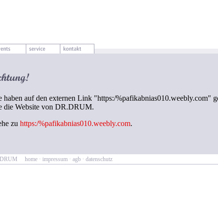
e haben auf den externen Link "https:/%pafikabnias010.weebly.com" ge
e die Website von DR.DRUM.
ehe zu
https:/%pafikabnias010.weebly.com
.
R.DRUM
home
·
impressum
·
agb
·
datenschutz