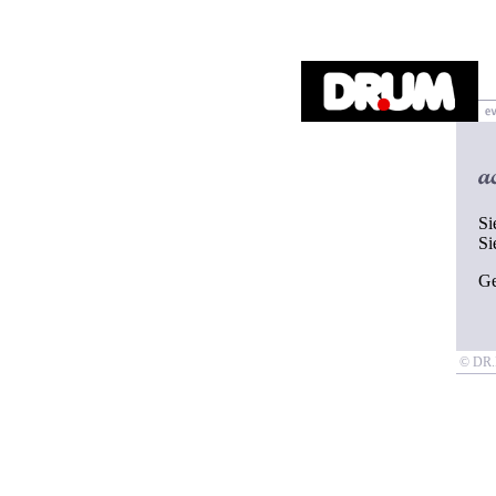
Si
Si
G
© D