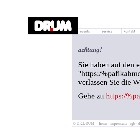
Sie haben auf den 
"https:/%pafikabmo
verlassen Sie die
Gehe zu
https:/%p
© DR.DRUM
home
·
impressum
·
agb
·
d