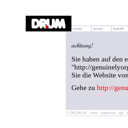
Sie haben auf den 
"http://genuinelyor
Sie die Website 
Gehe zu
http://gen
© DR.DRUM
home
·
impressum
·
agb
·
d