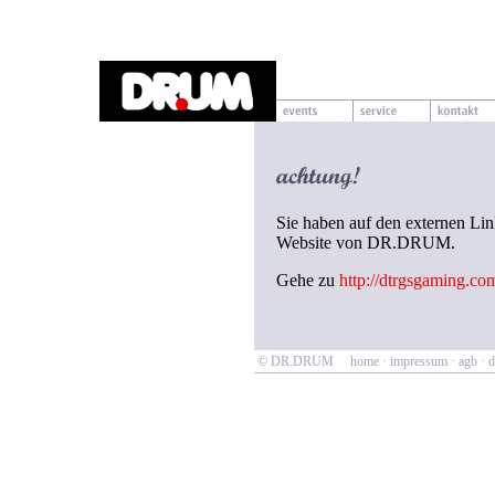
Sie haben auf den externen Lin
Website von DR.DRUM.
Gehe zu
http://dtrgsgaming.co
© DR.DRUM
home
·
impressum
·
agb
·
d